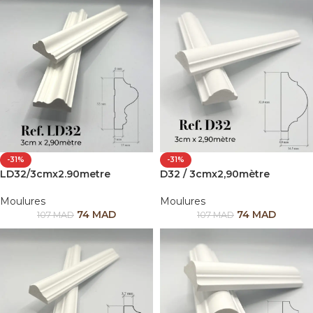
-31%
-31%
LD32/3cmx2.90metre
D32 / 3cmx2,90mètre
Moulures
Moulures
74
MAD
74
MAD
107
MAD
107
MAD