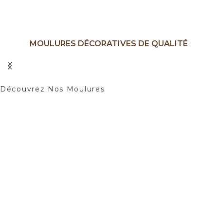
MOULURES DÉCORATIVES DE QUALITÉ
Ajoutez une Touche d'élégance à Vos
Intérieurs.
Découvrez Nos Moulures
01
02