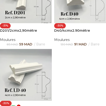
-31%
-30%
D201/2cmx2,90mètre
D40/4cmx2.90mètre
Moulures
Moulures
59
MAD
Barre
91
MAD
Barre
85
MAD
130
MAD
-30%