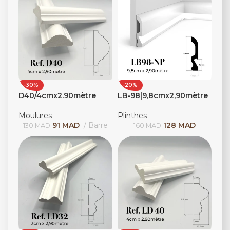
-30%
-20%
D40/4cmx2.90mètre
LB-98|9,8cmx2,90mètre
Moulures
Plinthes
91
MAD
Barre
128
MAD
130
MAD
160
MAD