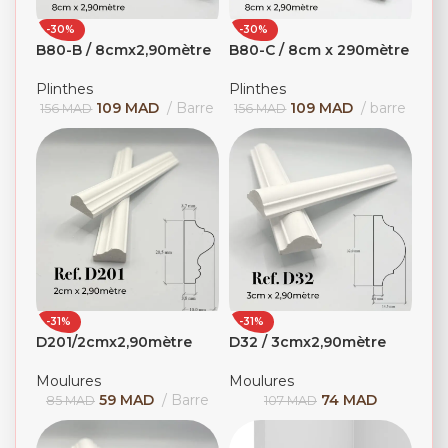
-30%
-30%
B80-B / 8cmx2,90mètre
B80-C / 8cm x 290mètre
Plinthes
Plinthes
109
MAD
Barre
109
MAD
barre
156
MAD
156
MAD
-31%
-31%
D201/2cmx2,90mètre
D32 / 3cmx2,90mètre
Moulures
Moulures
59
MAD
Barre
74
MAD
85
MAD
107
MAD