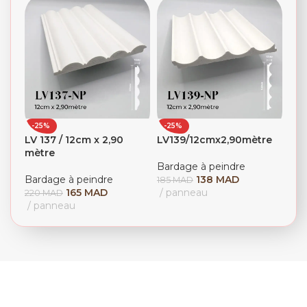
-25%
-25%
LV 137 / 12cm x 2,90
LV139/12cmx2,90mètre
mètre
Bardage à peindre
Bardage à peindre
138
MAD
185
MAD
165
MAD
panneau
220
MAD
panneau