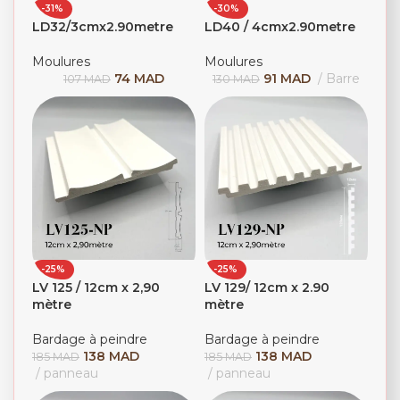
-31%
-30%
LD32/3cmx2.90metre
LD40 / 4cmx2.90metre
Moulures
Moulures
74
MAD
91
MAD
Barre
107
MAD
130
MAD
-25%
-25%
LV 125 / 12cm x 2,90
LV 129/ 12cm x 2.90
mètre
mètre
Bardage à peindre
Bardage à peindre
138
MAD
138
MAD
185
MAD
185
MAD
panneau
panneau