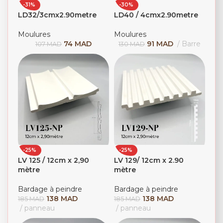
-31%
-30%
LD32/3cmx2.90metre
LD40 / 4cmx2.90metre
Moulures
Moulures
74
MAD
91
MAD
Barre
107
MAD
130
MAD
-25%
-25%
LV 125 / 12cm x 2,90
LV 129/ 12cm x 2.90
mètre
mètre
Bardage à peindre
Bardage à peindre
138
MAD
138
MAD
185
MAD
185
MAD
panneau
panneau