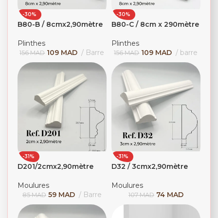
-30%
-30%
B80-B / 8cmx2,90mètre
B80-C / 8cm x 290mètre
Plinthes
Plinthes
109
MAD
Barre
109
MAD
barre
156
MAD
156
MAD
-31%
-31%
D201/2cmx2,90mètre
D32 / 3cmx2,90mètre
Moulures
Moulures
59
MAD
Barre
74
MAD
85
MAD
107
MAD