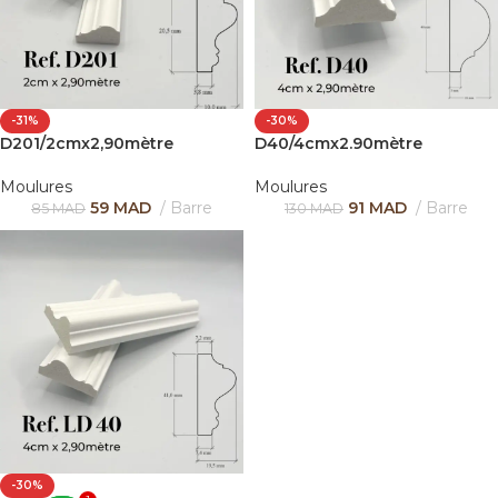
-31%
-30%
D201/2cmx2,90mètre
D40/4cmx2.90mètre
Moulures
Moulures
59
MAD
Barre
91
MAD
Barre
85
MAD
130
MAD
-30%