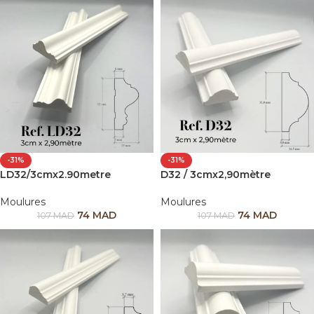
-31%
-31%
LD32/3cmx2.90metre
D32 / 3cmx2,90mètre
Moulures
Moulures
74
MAD
74
MAD
107
MAD
107
MAD