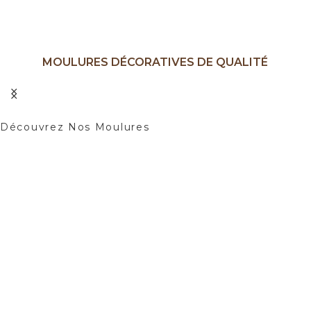
MOULURES DÉCORATIVES DE QUALITÉ
Ajoutez une Touche d'élégance à Vos
Intérieurs.
Découvrez Nos Moulures
01
02