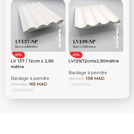
-25%
-25%
LV 137 / 12cm x 2,90
LV139/12cmx2,90mètre
mètre
Bardage à peindre
Bardage à peindre
138
MAD
185
MAD
165
MAD
panneau
220
MAD
panneau