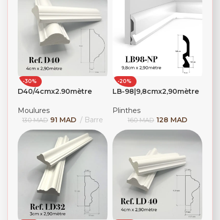
-30%
-20%
D40/4cmx2.90mètre
LB-98|9,8cmx2,90mètre
Moulures
Plinthes
91
MAD
Barre
128
MAD
130
MAD
160
MAD