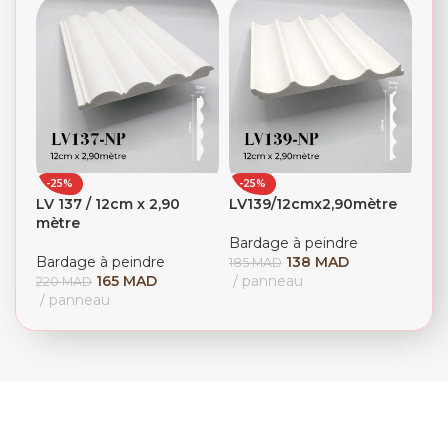
-25%
-25%
LV 137 / 12cm x 2,90
LV139/12cmx2,90mètre
mètre
Bardage à peindre
Bardage à peindre
138
MAD
185
MAD
165
MAD
panneau
220
MAD
panneau