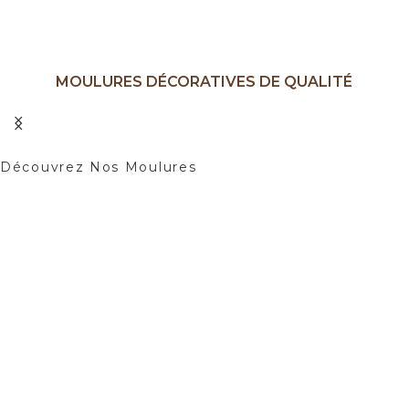
MOULURES DÉCORATIVES DE QUALITÉ
Ajoutez une Touche d'élégance à Vos
Intérieurs.
Découvrez Nos Moulures
01
02