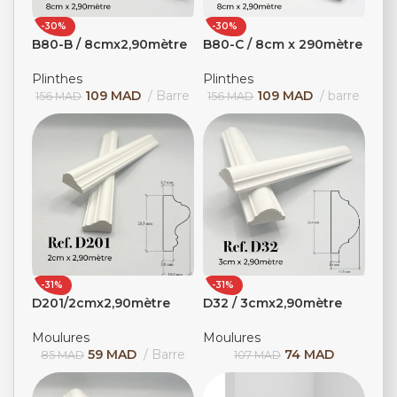
-30%
-30%
B80-B / 8cmx2,90mètre
B80-C / 8cm x 290mètre
Plinthes
Plinthes
109
MAD
Barre
109
MAD
barre
156
MAD
156
MAD
-31%
-31%
D201/2cmx2,90mètre
D32 / 3cmx2,90mètre
Moulures
Moulures
59
MAD
Barre
74
MAD
85
MAD
107
MAD