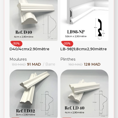
-30%
-20%
D40/4cmx2.90mètre
LB-98|9,8cmx2,90mètre
Moulures
Plinthes
91
MAD
Barre
128
MAD
130
MAD
160
MAD