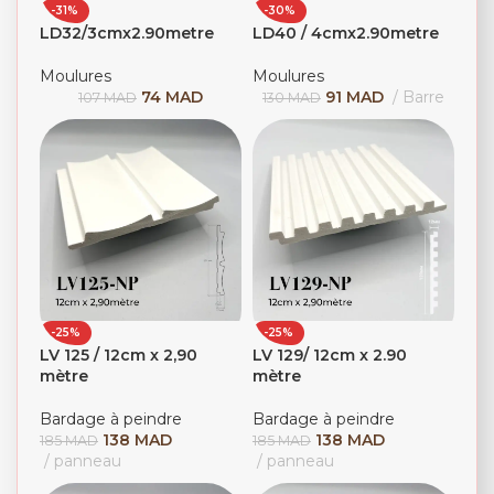
-31%
-30%
LD32/3cmx2.90metre
LD40 / 4cmx2.90metre
Moulures
Moulures
74
MAD
91
MAD
Barre
107
MAD
130
MAD
-25%
-25%
LV 125 / 12cm x 2,90
LV 129/ 12cm x 2.90
mètre
mètre
Bardage à peindre
Bardage à peindre
138
MAD
138
MAD
185
MAD
185
MAD
panneau
panneau