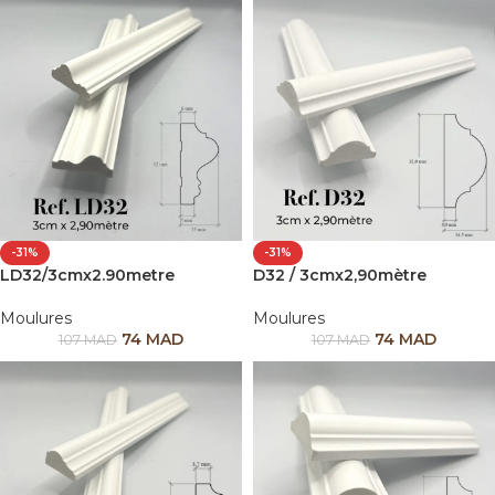
-31%
-31%
LD32/3cmx2.90metre
D32 / 3cmx2,90mètre
Moulures
Moulures
74
MAD
74
MAD
107
MAD
107
MAD