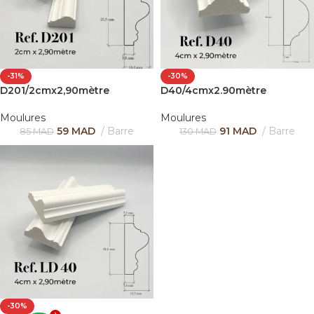
-31%
-30%
D201/2cmx2,90mètre
D40/4cmx2.90mètre
Moulures
Moulures
59
MAD
Barre
91
MAD
Barre
85
MAD
130
MAD
-30%