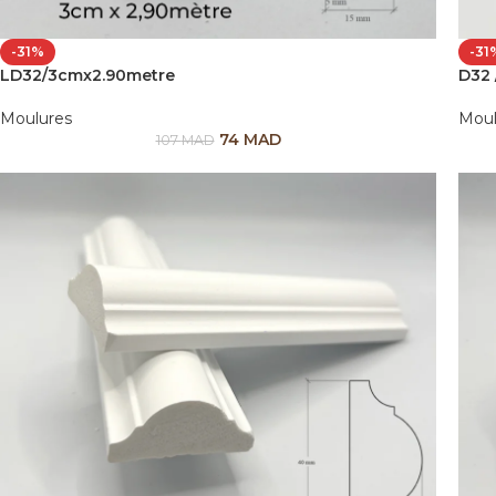
-31%
-31
LD32/3cmx2.90metre
D32 
Moulures
Moul
74
MAD
107
MAD