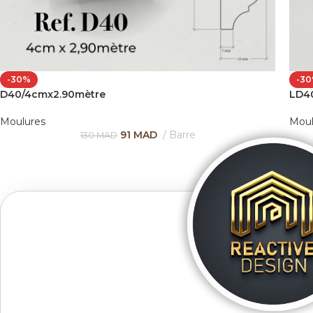
-30%
-3
D40/4cmx2.90mètre
LD40
Moulures
Moul
91
MAD
Barre
130
MAD