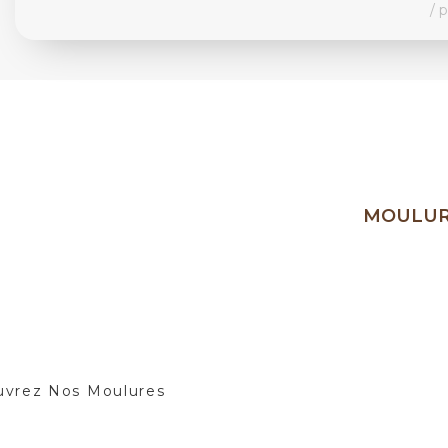
p
MOULURE
Ajoutez une
Vos
vrez Nos Moulures