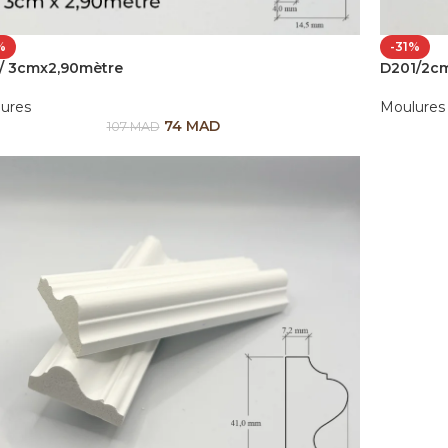
%
-31%
/ 3cmx2,90mètre
D201/2c
ures
Moulures
74
MAD
107
MAD