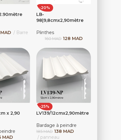
-20%
2.90mètre
LB-
98|9,8cmx2,90mètre
1
MAD
Barre
Plinthes
128
MAD
160
MAD
-25%
cm x 2,90
LV139/12cmx2,90mètre
Bardage à peindre
peindre
138
MAD
185
MAD
5
MAD
panneau