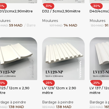
31%
-31%
-30%
01/2cmx2,90mètre
D32 / 3cmx2,90mètre
D40/4cmx
ulures
Moulures
Moulures
59
MAD
Barre
74
MAD
9
5
MAD
107
MAD
130
MAD
25%
-25%
-25%
125 / 12cm x 2,90
LV 129/ 12cm x 2.90
LV 137 / 12
tre
mètre
mètre
rdage à peindre
Bardage à peindre
Bardage à 
138
MAD
138
MAD
16
5
MAD
185
MAD
220
MAD