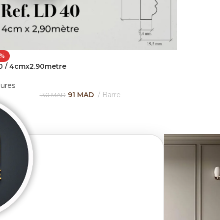
0%
 / 4cmx2.90metre
ures
91
MAD
Barre
130
MAD