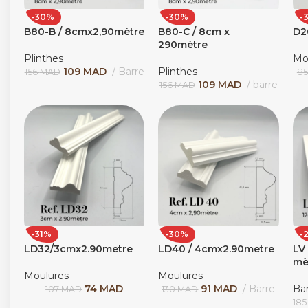
-30%
-30%
-
B80-B / 8cmx2,90mètre
B80-C / 8cm x
D2
290mètre
Plinthes
Mo
109
MAD
Barre
Plinthes
156
MAD
8
109
MAD
barre
156
MAD
-31%
-30%
-
LD32/3cmx2.90metre
LD40 / 4cmx2.90metre
LV 
mè
Moulures
Moulures
74
MAD
91
MAD
Barre
Ba
107
MAD
130
MAD
18