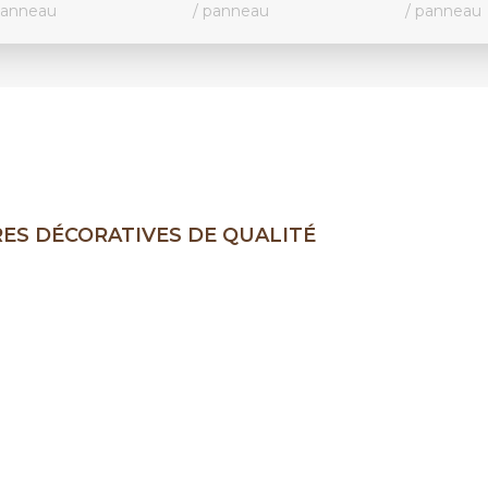
anneau
panneau
panneau
S DÉCORATIVES DE QUALITÉ
 Touche d'éléganc
 Intérieurs.