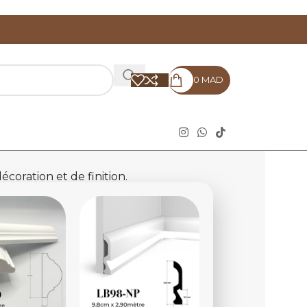
0
MAD
coration et de finition.