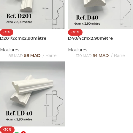
-31%
-30%
D201/2cmx2,90mètre
D40/4cmx2.90mètre
Moulures
Moulures
59
MAD
Barre
91
MAD
Barre
85
MAD
130
MAD
-30%