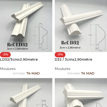
-31%
-31%
LD32/3cmx2.90metre
D32 / 3cmx2,90mètre
Moulures
Moulures
74
MAD
74
MAD
107
MAD
107
MAD