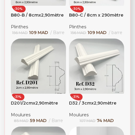
-30%
-30%
B80-B / 8cmx2,90mètre
B80-C / 8cm x 290mètre
Plinthes
Plinthes
109
MAD
Barre
109
MAD
barre
156
MAD
156
MAD
-31%
-31%
D201/2cmx2,90mètre
D32 / 3cmx2,90mètre
Moulures
Moulures
59
MAD
Barre
74
MAD
85
MAD
107
MAD