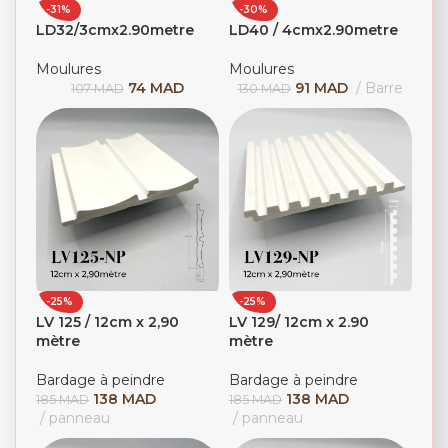
-31%
-30%
LD32/3cmx2.90metre
LD40 / 4cmx2.90metre
Moulures
Moulures
74
MAD
91
MAD
Barre
107
MAD
130
MAD
-25%
-25%
LV 125 / 12cm x 2,90
LV 129/ 12cm x 2.90
mètre
mètre
Bardage à peindre
Bardage à peindre
138
MAD
138
MAD
185
MAD
185
MAD
panneau
panneau