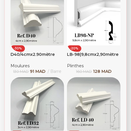
-30%
-20%
D40/4cmx2.90mètre
LB-98|9,8cmx2,90mètre
Moulures
Plinthes
91
MAD
Barre
128
MAD
130
MAD
160
MAD