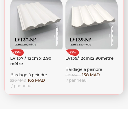
-25%
-25%
LV 137 / 12cm x 2,90
LV139/12cmx2,90mètre
mètre
Bardage à peindre
Bardage à peindre
138
MAD
185
MAD
165
MAD
panneau
220
MAD
panneau