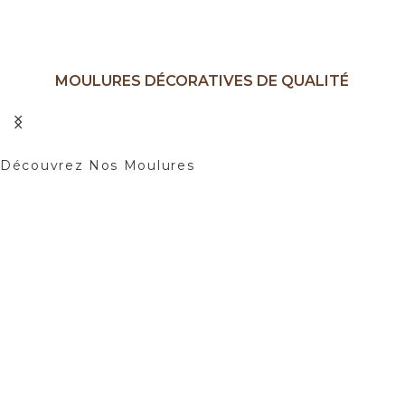
MOULURES DÉCORATIVES DE QUALITÉ
Ajoutez une Touche d'élégance à Vos
Intérieurs.
Découvrez Nos Moulures
01
02