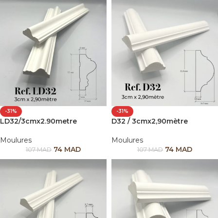
-31%
-31%
LD32/3cmx2.90metre
D32 / 3cmx2,90mètre
Moulures
Moulures
74
MAD
74
MAD
107
MAD
107
MAD