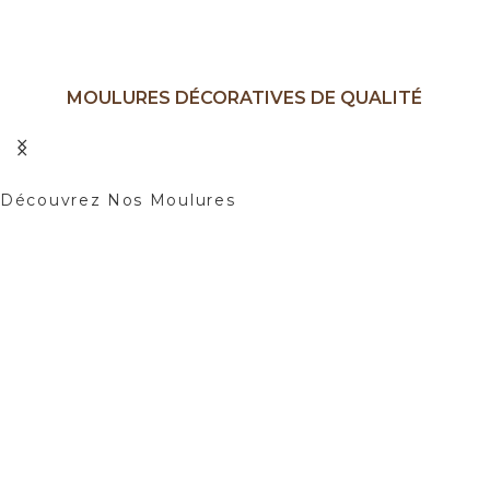
MOULURES DÉCORATIVES DE QUALITÉ
Ajoutez une Touche d'élégance à Vos
Intérieurs.
Découvrez Nos Moulures
01
02