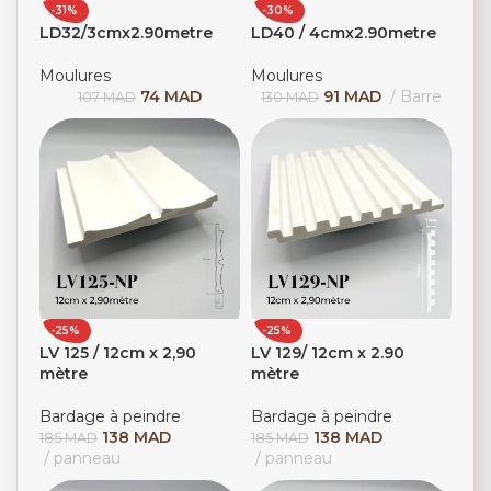
-31%
-30%
LD32/3cmx2.90metre
LD40 / 4cmx2.90metre
Moulures
Moulures
74
MAD
91
MAD
Barre
107
MAD
130
MAD
-25%
-25%
LV 125 / 12cm x 2,90
LV 129/ 12cm x 2.90
mètre
mètre
Bardage à peindre
Bardage à peindre
138
MAD
138
MAD
185
MAD
185
MAD
panneau
panneau