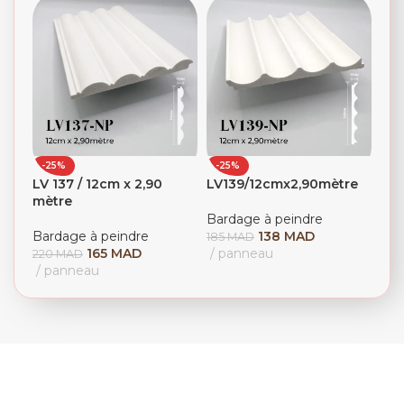
-25%
-25%
LV 137 / 12cm x 2,90
LV139/12cmx2,90mètre
mètre
Bardage à peindre
Bardage à peindre
138
MAD
185
MAD
165
MAD
panneau
220
MAD
panneau