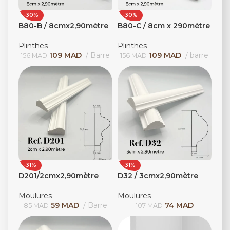
-30%
-30%
B80-B / 8cmx2,90mètre
B80-C / 8cm x 290mètre
Plinthes
Plinthes
109
MAD
Barre
109
MAD
barre
156
MAD
156
MAD
-31%
-31%
D201/2cmx2,90mètre
D32 / 3cmx2,90mètre
Moulures
Moulures
59
MAD
Barre
74
MAD
85
MAD
107
MAD