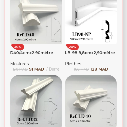
-30%
-20%
D40/4cmx2.90mètre
LB-98|9,8cmx2,90mètre
Moulures
Plinthes
91
MAD
Barre
128
MAD
130
MAD
160
MAD