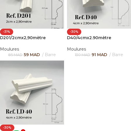
-31%
-30%
D201/2cmx2,90mètre
D40/4cmx2.90mètre
Moulures
Moulures
59
MAD
Barre
91
MAD
Barre
85
MAD
130
MAD
-30%