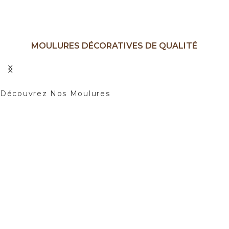
MOULURES DÉCORATIVES DE QUALITÉ
Ajoutez une Touche d'élégance à Vos
Intérieurs.
Découvrez Nos Moulures
01
02