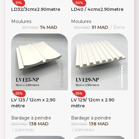
-31%
-30%
LD32/3cmx2.90metre
LD40 / 4cmx2.90metre
Moulures
Moulures
74
MAD
91
MAD
Barre
107
MAD
130
MAD
-25%
-25%
LV 125 / 12cm x 2,90
LV 129/ 12cm x 2.90
mètre
mètre
Bardage à peindre
Bardage à peindre
138
MAD
138
MAD
185
MAD
185
MAD
panneau
panneau