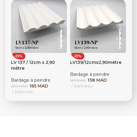
-25%
-25%
LV 137 / 12cm x 2,90
LV139/12cmx2,90mètre
mètre
Bardage à peindre
Bardage à peindre
138
MAD
185
MAD
165
MAD
panneau
220
MAD
panneau