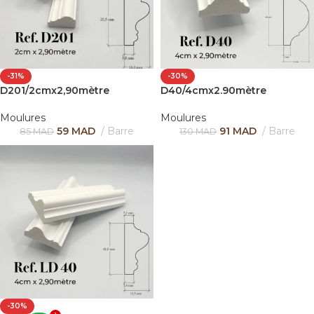
-31%
-30%
D201/2cmx2,90mètre
D40/4cmx2.90mètre
Moulures
Moulures
59
MAD
Barre
91
MAD
Barre
85
MAD
130
MAD
-30%