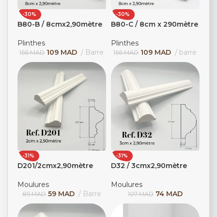
-30%
-30%
B80-B / 8cmx2,90mètre
B80-C / 8cm x 290mètre
Plinthes
Plinthes
109
MAD
Barre
109
MAD
barre
156
MAD
156
MAD
-31%
-31%
D201/2cmx2,90mètre
D32 / 3cmx2,90mètre
Moulures
Moulures
59
MAD
Barre
74
MAD
85
MAD
107
MAD