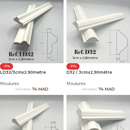
-31%
-31%
LD32/3cmx2.90metre
D32 / 3cmx2,90mètre
Moulures
Moulures
74
MAD
74
MAD
107
MAD
107
MAD