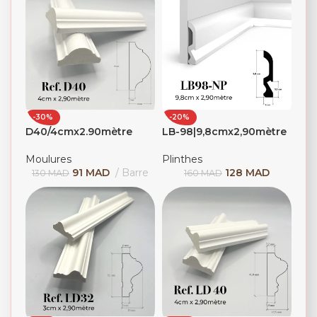
-30%
-20%
D40/4cmx2.90mètre
LB-98|9,8cmx2,90mètre
Moulures
Plinthes
91
MAD
Barre
128
MAD
130
MAD
160
MAD