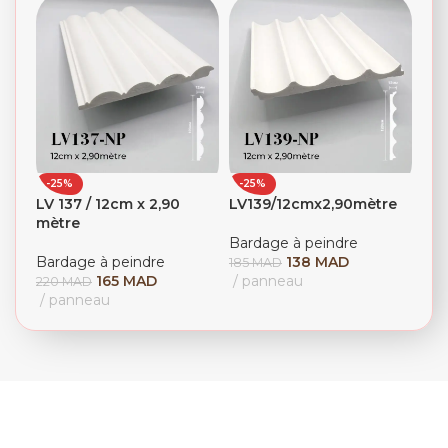
-25%
-25%
LV 137 / 12cm x 2,90
LV139/12cmx2,90mètre
mètre
Bardage à peindre
Bardage à peindre
138
MAD
185
MAD
165
MAD
panneau
220
MAD
panneau