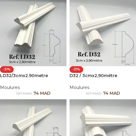
-31%
-31%
LD32/3cmx2.90metre
D32 / 3cmx2,90mètre
Moulures
Moulures
74
MAD
74
MAD
107
MAD
107
MAD