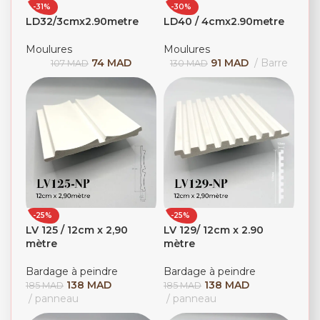
-31%
-30%
LD32/3cmx2.90metre
LD40 / 4cmx2.90metre
Moulures
Moulures
74
MAD
91
MAD
Barre
107
MAD
130
MAD
-25%
-25%
LV 125 / 12cm x 2,90
LV 129/ 12cm x 2.90
mètre
mètre
Bardage à peindre
Bardage à peindre
138
MAD
138
MAD
185
MAD
185
MAD
panneau
panneau