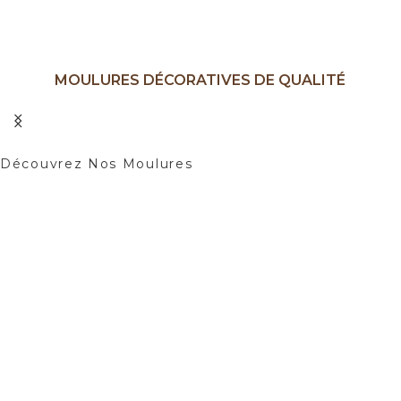
MOULURES DÉCORATIVES DE QUALITÉ
Ajoutez une Touche d'élégance à Vos
Intérieurs.
Découvrez Nos Moulures
01
02