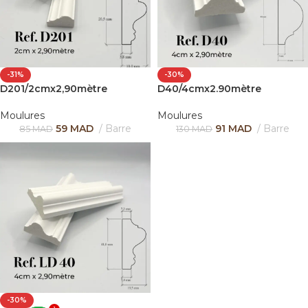
-31%
-30%
D201/2cmx2,90mètre
D40/4cmx2.90mètre
Moulures
Moulures
59
MAD
Barre
91
MAD
Barre
85
MAD
130
MAD
-30%