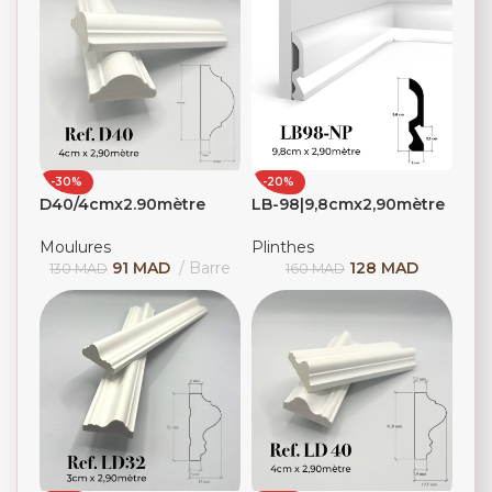
-30%
-20%
D40/4cmx2.90mètre
LB-98|9,8cmx2,90mètre
Moulures
Plinthes
91
MAD
Barre
128
MAD
130
MAD
160
MAD