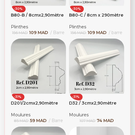
-30%
-30%
B80-B / 8cmx2,90mètre
B80-C / 8cm x 290mètre
Plinthes
Plinthes
109
MAD
Barre
109
MAD
barre
156
MAD
156
MAD
-31%
-31%
D201/2cmx2,90mètre
D32 / 3cmx2,90mètre
Moulures
Moulures
59
MAD
Barre
74
MAD
85
MAD
107
MAD