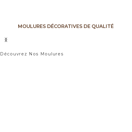
MOULURES DÉCORATIVES DE QUALITÉ
Ajoutez une Touche d'élégance à Vos
Intérieurs.
Découvrez Nos Moulures
01
02