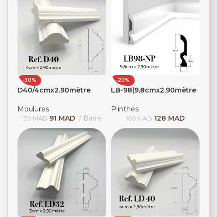
-30%
-20%
D40/4cmx2.90mètre
LB-98|9,8cmx2,90mètre
Moulures
Plinthes
91
MAD
Barre
128
MAD
130
MAD
160
MAD