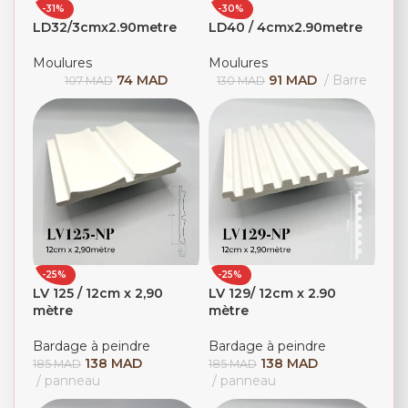
-31%
-30%
LD32/3cmx2.90metre
LD40 / 4cmx2.90metre
Moulures
Moulures
74
MAD
91
MAD
Barre
107
MAD
130
MAD
-25%
-25%
LV 125 / 12cm x 2,90
LV 129/ 12cm x 2.90
mètre
mètre
Bardage à peindre
Bardage à peindre
138
MAD
138
MAD
185
MAD
185
MAD
panneau
panneau