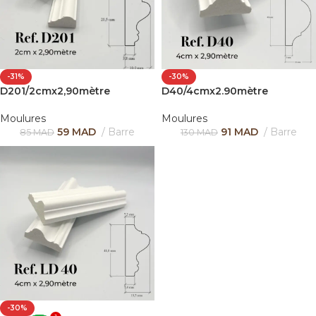
-31%
-30%
D201/2cmx2,90mètre
D40/4cmx2.90mètre
Moulures
Moulures
59
MAD
Barre
91
MAD
Barre
85
MAD
130
MAD
-30%