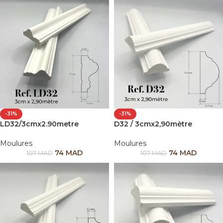
-31%
-31%
LD32/3cmx2.90metre
D32 / 3cmx2,90mètre
Moulures
Moulures
74
MAD
74
MAD
107
MAD
107
MAD