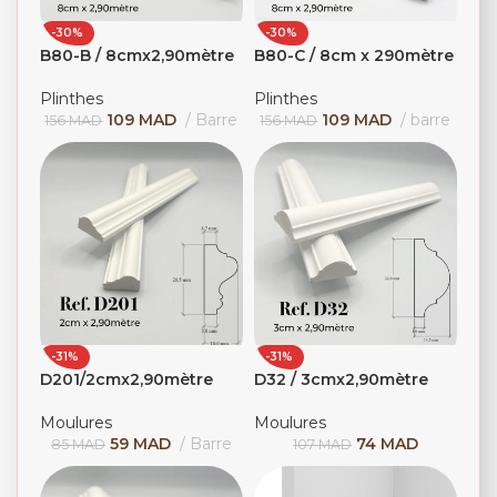
-30%
-30%
B80-B / 8cmx2,90mètre
B80-C / 8cm x 290mètre
Plinthes
Plinthes
109
MAD
Barre
109
MAD
barre
156
MAD
156
MAD
-31%
-31%
D201/2cmx2,90mètre
D32 / 3cmx2,90mètre
Moulures
Moulures
59
MAD
Barre
74
MAD
85
MAD
107
MAD