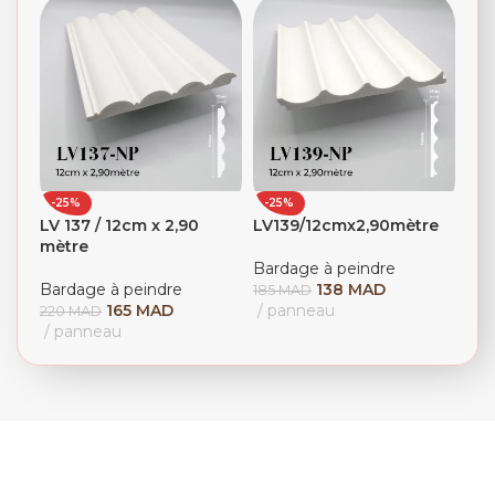
-25%
-25%
LV 137 / 12cm x 2,90
LV139/12cmx2,90mètre
mètre
Bardage à peindre
Bardage à peindre
138
MAD
185
MAD
165
MAD
panneau
220
MAD
panneau