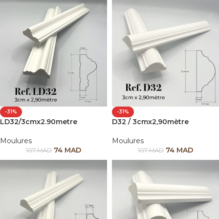
-31%
-31%
LD32/3cmx2.90metre
D32 / 3cmx2,90mètre
Moulures
Moulures
74
MAD
74
MAD
107
MAD
107
MAD