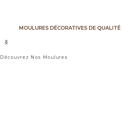
MOULURES DÉCORATIVES DE QUALITÉ
Ajoutez une Touche d'élégance à Vos
Intérieurs.
Découvrez Nos Moulures
01
02