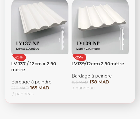
-25%
-25%
LV 137 / 12cm x 2,90
LV139/12cmx2,90mètre
mètre
Bardage à peindre
Bardage à peindre
138
MAD
185
MAD
165
MAD
panneau
220
MAD
panneau