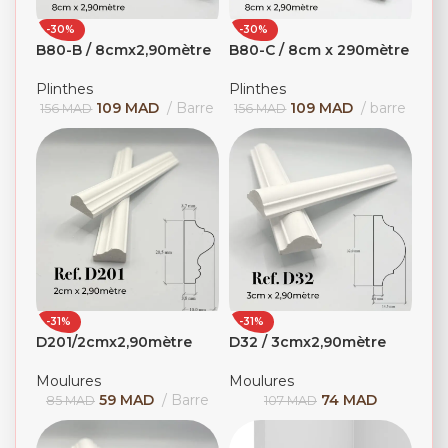
-30%
-30%
B80-B / 8cmx2,90mètre
B80-C / 8cm x 290mètre
Plinthes
Plinthes
109
MAD
Barre
109
MAD
barre
156
MAD
156
MAD
-31%
-31%
D201/2cmx2,90mètre
D32 / 3cmx2,90mètre
Moulures
Moulures
59
MAD
Barre
74
MAD
85
MAD
107
MAD