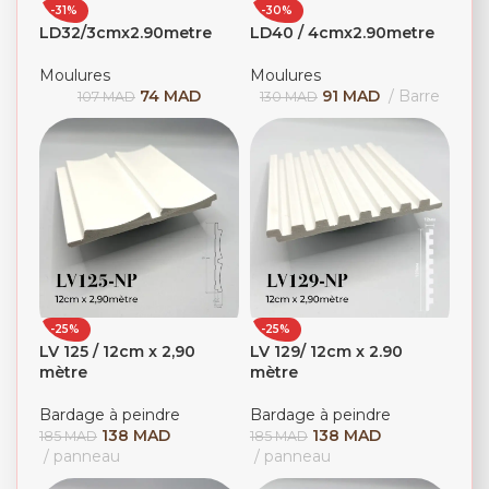
-31%
-30%
LD32/3cmx2.90metre
LD40 / 4cmx2.90metre
Moulures
Moulures
74
MAD
91
MAD
Barre
107
MAD
130
MAD
-25%
-25%
LV 125 / 12cm x 2,90
LV 129/ 12cm x 2.90
mètre
mètre
Bardage à peindre
Bardage à peindre
138
MAD
138
MAD
185
MAD
185
MAD
panneau
panneau