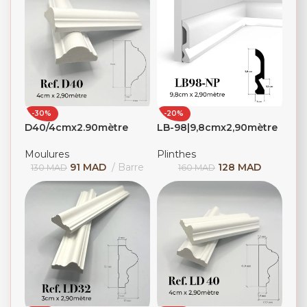
-30%
-20%
D40/4cmx2.90mètre
LB-98|9,8cmx2,90mètre
Moulures
Plinthes
91
MAD
Barre
128
MAD
130
MAD
160
MAD