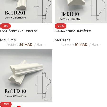
-31%
-30%
D201/2cmx2,90mètre
D40/4cmx2.90mètre
Moulures
Moulures
59
MAD
Barre
91
MAD
Barre
85
MAD
130
MAD
-30%