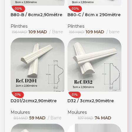
-30%
-30%
B80-B / 8cmx2,90mètre
B80-C / 8cm x 290mètre
Plinthes
Plinthes
109
MAD
Barre
109
MAD
barre
156
MAD
156
MAD
-31%
-31%
D201/2cmx2,90mètre
D32 / 3cmx2,90mètre
Moulures
Moulures
59
MAD
Barre
74
MAD
85
MAD
107
MAD