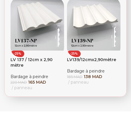
-25%
-25%
LV 137 / 12cm x 2,90
LV139/12cmx2,90mètre
mètre
Bardage à peindre
Bardage à peindre
138
MAD
185
MAD
165
MAD
panneau
220
MAD
panneau