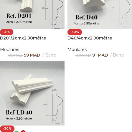
-31%
-30%
D201/2cmx2,90mètre
D40/4cmx2.90mètre
Moulures
Moulures
59
MAD
Barre
91
MAD
Barre
85
MAD
130
MAD
-30%