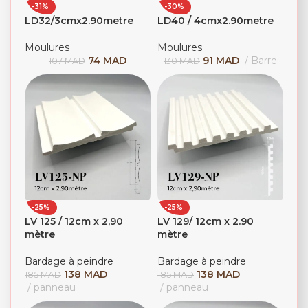
-31%
-30%
LD32/3cmx2.90metre
LD40 / 4cmx2.90metre
Moulures
Moulures
74
MAD
91
MAD
Barre
107
MAD
130
MAD
-25%
-25%
LV 125 / 12cm x 2,90
LV 129/ 12cm x 2.90
mètre
mètre
Bardage à peindre
Bardage à peindre
138
MAD
138
MAD
185
MAD
185
MAD
panneau
panneau