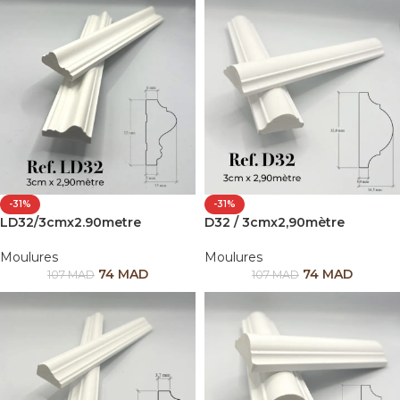
-31%
-31%
LD32/3cmx2.90metre
D32 / 3cmx2,90mètre
Moulures
Moulures
74
MAD
74
MAD
107
MAD
107
MAD