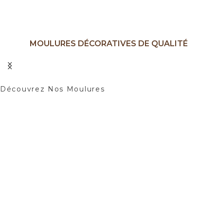
MOULURES DÉCORATIVES DE QUALITÉ
Ajoutez une Touche d'élégance à Vos
Intérieurs.
Découvrez Nos Moulures
01
02