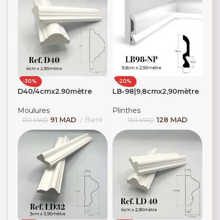
-30%
-20%
D40/4cmx2.90mètre
LB-98|9,8cmx2,90mètre
Moulures
Plinthes
91
MAD
Barre
128
MAD
130
MAD
160
MAD