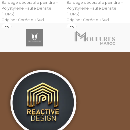
Bardage décoratif à peindre –
Bardage décoratif à peindre –
Polystyrène Haute Densité
Polystyrène Haute Densité
(HDPS)
(HDPS)
Origine : Corée du Sud |
Origine : Corée du Sud |
Fabricant : HI WOOD
Fabricant : HI WOOD
Vente en gros et au détail
Vente en gros et au détail
Offrez une touche d’élégance à
Offrez une touche d’élégance à
vos intérieurs avec notre
vos intérieurs avec notre
bardage en polystyrène haute
bardage en polystyrène haute
densité (HDPS), signé HI WOOD,
densité (HDPS), signé HI WOOD,
fabricant reconnu en Corée du
fabricant reconnu en Corée du
Sud pour la qualité de ses
Sud pour la qualité de ses
finitions. Léger, résistant et facile
finitions. Léger, résistant et facile
à installer, ce bardage est conçu
à installer, ce bardage est conçu
pour être peint au pinceau ou au
pour être peint au pinceau ou au
pistolet, selon vos préférences
pistolet, selon vos préférences
de rendu.
de rendu.
Caractéristiques :
Caractéristiques :
Matériau : HDPS (polystyrène
Matériau : HDPS (polystyrène
haute densité)
haute densité)
Largeur : 12 cm
Largeur : 12 cm