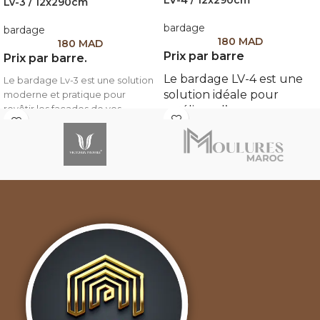
LV-4 / 12x290cm
Lv-3 / 12x290cm
bardage
bardage
180
MAD
180
MAD
Prix par barre
Prix par barre.
Le bardage LV-4 est une
Le bardage Lv-3 est une solution
solution idéale pour
moderne et pratique pour
revêtir les façades de vos
améliorer l’apparence et
bâtiments. Fabriqué en
la protection de vos
polystyrène, il allie légèreté et
façades. Conçu en
performance thermique pour
polystyrène haute densité
une isolation efficace tout en
(HDPS), ce bardage offre
apportant une finition
une robustesse
esthétique.
exceptionnelle tout en
Caractéristiques de bardage :
étant léger et facile à
manipuler. Sa longueur
Matériau :
Polystyrène, connu
généreuse et sa largeur
pour ses propriétés isolantes et
sa résistance aux intempéries.
optimale permettent une
Dimensions :
Longueur de 2,90
installation rapide et
mètres et largeur de 12 cm,
efficace.
facilitant l’installation sur une