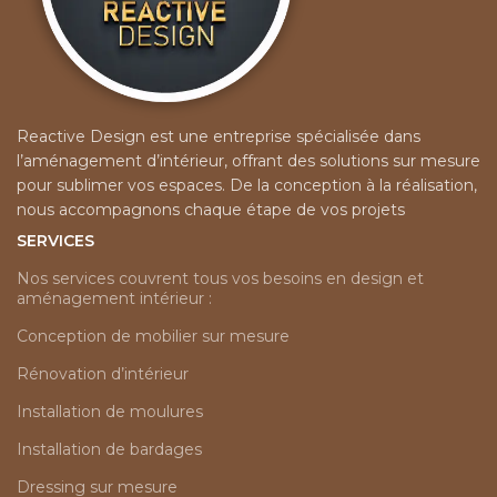
Caractéristiques de bardage :
grande variété de surfaces.
Couleur :
Disponible en
Matériau :
Polystyrène haute
différentes teintes pour
densité, connu pour ses
s’adapter à votre projet
propriétés d'isolation thermique
décoratif.
et phonique.
Finition :
Surface lisse ou
Dimensions pratiques :
Reactive Design est une entreprise spécialisée dans
texturée selon les besoins du
Longueur de 2,90 mètres et
l’aménagement d’intérieur, offrant des solutions sur mesure
design.
largeur de 12 cm, idéal pour
pour sublimer vos espaces. De la conception à la réalisation,
couvrir de grandes surfaces
nous accompagnons chaque étape de vos projets
rapidement.
Couleur :
Disponible en plusieurs
SERVICES
teintes pour s'adapter à vos
Nos services couvrent tous vos besoins en design et
besoins décoratifs (veuillez
aménagement intérieur :
consulter notre gamme pour
plus de détails).
Conception de mobilier sur mesure
Rénovation d’intérieur
Installation de moulures
Installation de bardages
Dressing sur mesure